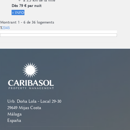
à 3,5 km de la ville
Dès
79 €
par nuit
+ INFO
Montrant 1 - 6 de 36 logements
1
2
3
4
5
Urb. Doña Lola - Local 29-30
29649 Mijas Costa
Málaga
España