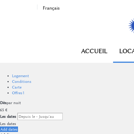
Français
ACCUEIL
LOC
Logement
Conditions
Carte
Offres
1
Dès
par nuit
65
€
Les dates
Les dates
Add dates