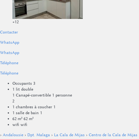
+12
Contacter
WhatsApp
WhatsApp
Téléphone
Téléphone
Occupants
3
1 lit double
1 Canapé-convertible 1 personne
2
1 chambres à coucher
1
1 salle de bain
1
62 m²
62 m²
wifi
wifi
›
Andalousie
›
Dpt. Malaga
›
La Cala de Mijas
›
Centro de la Cala de Mijas