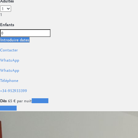
Adultes
1
Enfants
Introduire dates
Contacter
WhatsApp
WhatsApp
Téléphone
+34-952933399
Dès
65
€
par nuit
Les dates
Les dates