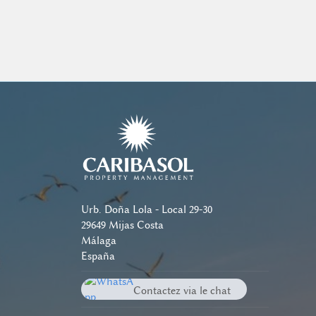
Service de Nettoyage Supplémentaire
...
Urb. Doña Lola - Local 29-30
29649 Mijas Costa
Málaga
España
Contactez via le chat
Whatsapp
(+34)604 40 14 38