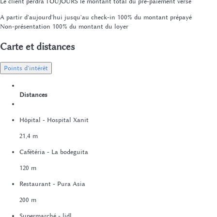
Le client perdra TOUJOURS le montant total du pré-paiement versé
A partir d'aujourd'hui jusqu'au check-in
100% du montant prépayé
Non-présentation
100% du montant du loyer
Carte et distances
Points d'intérêt
Distances
Hôpital - Hospital Xanit
21,4 m
Cafétéria - La bodeguita
120 m
Restaurant - Pura Asia
200 m
Supermarché - lidl