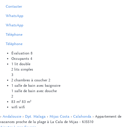
Contacter
WhatsApp
WhatsApp
Téléphone
Téléphone
Évaluation
8
Occupants
4
1 lit double
2 lits simples
3
2 chambres à coucher
2
1 salle de bain avec baignoire
1 salle de bain avec douche
2
83 m²
83 m²
wifi
wifi
›
Andalousie
›
Dpt. Malaga
›
Mijas Costa
›
Calahonda
› Appartement de
vacances proche de la plage à La Cala de Mijas - KISS10
Ajouter à mes Favoris