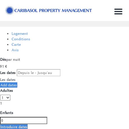
Menu
Logement
Conditions
Carte
Avis
Dès
par nuit
91
€
Les dates
Les dates
Add dates
Adultes
1
Enfants
Introduire dates