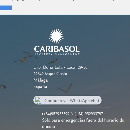
Buscar
Urb. Doña Lola - Local 29-30
29649 Mijas Costa
Málaga
España
Contacta via WhatsApp chat
(+34)604 40 14 38
(+34)952933399 // (+34) 952933797
Sólo para emergencias fuera del horario de
oficina