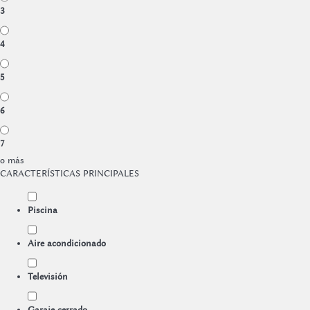
3
4
5
6
7
o más
CARACTERÍSTICAS PRINCIPALES
Piscina
Aire acondicionado
Televisión
Garaje cerrado