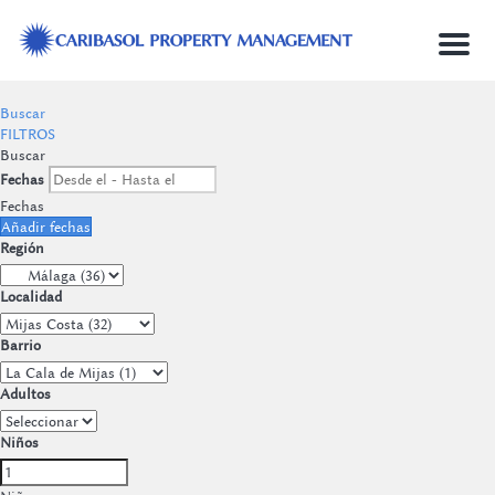
Menu
Buscar
FILTROS
Buscar
Fechas
Fechas
Añadir fechas
Región
Localidad
Barrio
Adultos
Niños