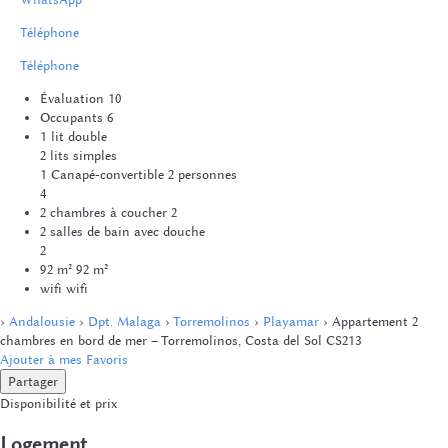
Téléphone
Téléphone
Évaluation
10
Occupants
6
1 lit double
2 lits simples
1 Canapé-convertible 2 personnes
4
2 chambres à coucher
2
2 salles de bain avec douche
2
92 m²
92 m²
wifi
wifi
›
Andalousie
›
Dpt. Malaga
›
Torremolinos
›
Playamar
› Appartement 2
chambres en bord de mer – Torremolinos, Costa del Sol CS213
Ajouter à mes Favoris
Partager
Disponibilité et prix
Logement