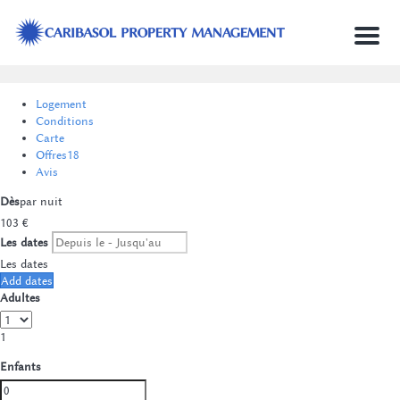
Menu
Logement
Conditions
Carte
Offres
18
Avis
Dès
par nuit
103
€
Les dates
Les dates
Add dates
Adultes
1
Enfants