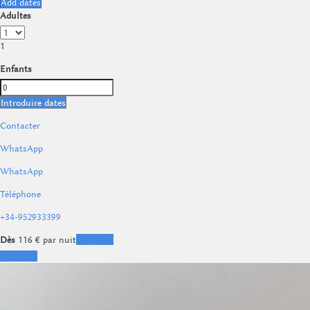
Add dates
Adultes
1
Enfants
Introduire dates
Contacter
WhatsApp
WhatsApp
Téléphone
+34-952933399
Dès
116
€
par nuit
Les dates
Les dates