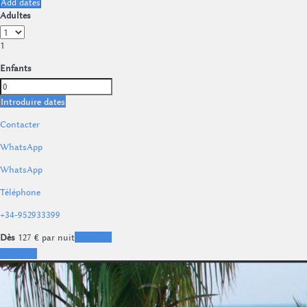
Add dates
Adultes
1
Enfants
Introduire dates
Contacter
WhatsApp
WhatsApp
Téléphone
+34-952933399
Dès
127
€
par nuit
Les dates
Les dates