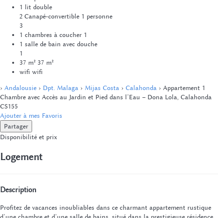
1 lit double
2 Canapé-convertible 1 personne
3
1 chambres à coucher
1
1 salle de bain avec douche
1
37 m²
37 m²
wifi
wifi
›
Andalousie
›
Dpt. Malaga
›
Mijas Costa
›
Calahonda
› Appartement 1
Chambre avec Accès au Jardin et Pied dans l’Eau – Dona Lola, Calahonda
CS155
Ajouter à mes Favoris
Partager
Disponibilité et prix
Logement
Description
Profitez de vacances inoubliables dans ce charmant appartement rustique
d’une chambre et d’une salle de bains, situé dans la prestigieuse résidence