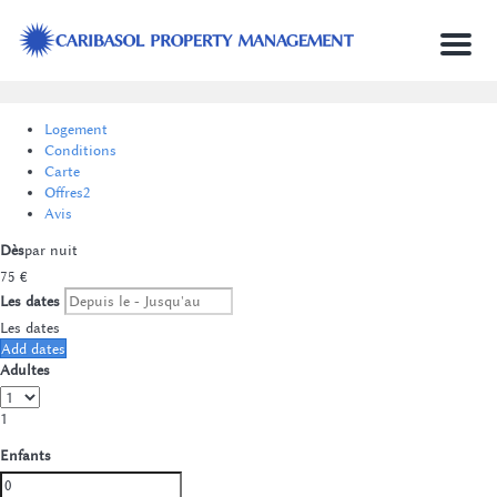
Menu
Logement
Conditions
Carte
Offres
2
Avis
Dès
par nuit
75
€
Les dates
Les dates
Add dates
Adultes
1
Enfants