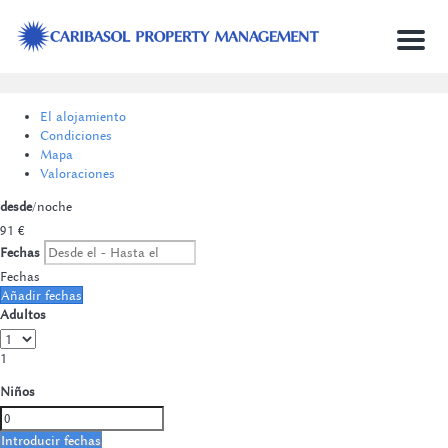
Menu
El alojamiento
Condiciones
Mapa
Valoraciones
desde
/noche
91
€
Fechas
Fechas
Añadir fechas
Adultos
1
Niños
Introducir fechas