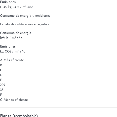
Emisiones
E
35 kg CO2 / m² año
Consumo de energía y emisiones
Escala de calificación energética
Consumo de energía
kW h / m² año
Emisiones
kg CO2 / m² año
A
Más eficiente
B
C
D
E
200
35
F
G
Menos eficiente
Fianza (reembolsable)