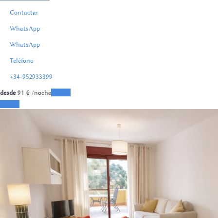
Contactar
WhatsApp
WhatsApp
Teléfono
+34-952933399
desde
91
€
/noche
Fechas
Fechas